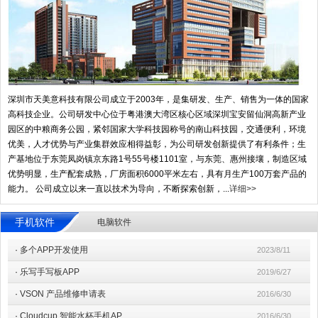
深圳市天美意科技有限公司成立于2003年，是集研发、生产、销售为一体的国家
高科技企业。公司研发中心位于粤港澳大湾区核心区域深圳宝安留仙洞高新产业
园区的中粮商务公园，紧邻国家大学科技园称号的南山科技园，交通便利，环境
优美，人才优势与产业集群效应相得益彰，为公司研发创新提供了有利条件；生
产基地位于东莞凤岗镇京东路1号55号楼1101室，与东莞、惠州接壤，制造区域
优势明显，生产配套成熟，厂房面积6000平米左右，具有月生产100万套产品的
能力。 公司成立以来一直以技术为导向，不断探索创新，...
详细>>
手机软件
电脑软件
·
多个APP开发使用
2023/8/11
·
乐写手写板APP
2019/6/27
·
VSON 产品维修申请表
2016/6/30
·
Cloudcup 智能水杯手机AP
2016/6/30