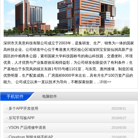
深圳市天美意科技有限公司成立于2003年，是集研发、生产、销售为一体的国家
高科技企业。公司研发中心位于粤港澳大湾区核心区域深圳宝安留仙洞高新产业
园区的中粮商务公园，紧邻国家大学科技园称号的南山科技园，交通便利，环境
优美，人才优势与产业集群效应相得益彰，为公司研发创新提供了有利条件；生
产基地位于东莞凤岗镇京东路1号55号楼1101室，与东莞、惠州接壤，制造区域
优势明显，生产配套成熟，厂房面积6000平米左右，具有月生产100万套产品的
能力。 公司成立以来一直以技术为导向，不断探索创新，...
详细>>
手机软件
电脑软件
·
多个APP开发使用
2023/8/11
·
乐写手写板APP
2019/6/27
·
VSON 产品维修申请表
2016/6/30
·
Cloudcup 智能水杯手机AP
2016/6/30