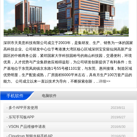
深圳市天美意科技有限公司成立于2003年，是集研发、生产、销售为一体的国家
高科技企业。公司研发中心位于粤港澳大湾区核心区域深圳宝安留仙洞高新产业
园区的中粮商务公园，紧邻国家大学科技园称号的南山科技园，交通便利，环境
优美，人才优势与产业集群效应相得益彰，为公司研发创新提供了有利条件；生
产基地位于东莞凤岗镇京东路1号55号楼1101室，与东莞、惠州接壤，制造区域
优势明显，生产配套成熟，厂房面积6000平米左右，具有月生产100万套产品的
能力。 公司成立以来一直以技术为导向，不断探索创新，...
详细>>
手机软件
电脑软件
·
多个APP开发使用
2023/8/11
·
乐写手写板APP
2019/6/27
·
VSON 产品维修申请表
2016/6/30
·
Cloudcup 智能水杯手机AP
2016/6/30