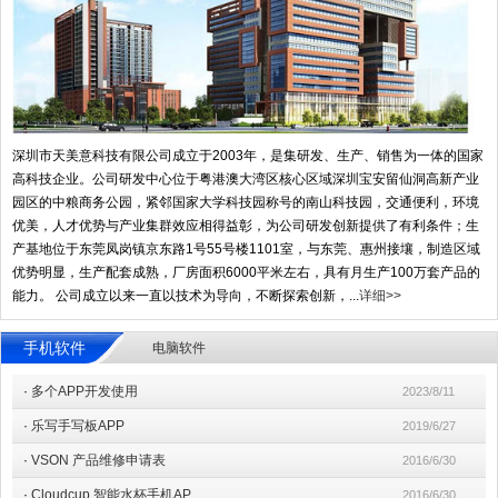
深圳市天美意科技有限公司成立于2003年，是集研发、生产、销售为一体的国家
高科技企业。公司研发中心位于粤港澳大湾区核心区域深圳宝安留仙洞高新产业
园区的中粮商务公园，紧邻国家大学科技园称号的南山科技园，交通便利，环境
优美，人才优势与产业集群效应相得益彰，为公司研发创新提供了有利条件；生
产基地位于东莞凤岗镇京东路1号55号楼1101室，与东莞、惠州接壤，制造区域
优势明显，生产配套成熟，厂房面积6000平米左右，具有月生产100万套产品的
能力。 公司成立以来一直以技术为导向，不断探索创新，...
详细>>
手机软件
电脑软件
·
多个APP开发使用
2023/8/11
·
乐写手写板APP
2019/6/27
·
VSON 产品维修申请表
2016/6/30
·
Cloudcup 智能水杯手机AP
2016/6/30