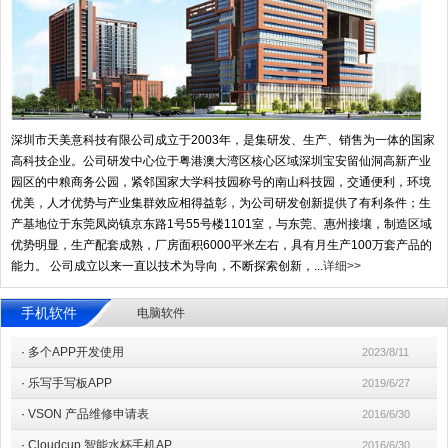
深圳市天美意科技有限公司成立于2003年，是集研发、生产、销售为一体的国家
高科技企业。公司研发中心位于粤港澳大湾区核心区域深圳宝安留仙洞高新产业
园区的中粮商务公园，紧邻国家大学科技园称号的南山科技园，交通便利，环境
优美，人才优势与产业集群效应相得益彰，为公司研发创新提供了有利条件；生
产基地位于东莞凤岗镇京东路1号55号楼1101室，与东莞、惠州接壤，制造区域
优势明显，生产配套成熟，厂房面积6000平米左右，具有月生产100万套产品的
能力。 公司成立以来一直以技术为导向，不断探索创新，...
详细>>
手机软件
电脑软件
·
多个APP开发使用
2023/8/11
·
乐写手写板APP
2019/6/27
·
VSON 产品维修申请表
2016/6/30
·
Cloudcup 智能水杯手机AP
2016/6/30